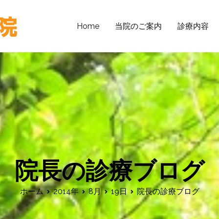
Home
当院のご案内
診療内容
まえむら鍼灸整骨院
近鉄大阪線河内山本駅より徒歩10分 骨折・脱臼・捻挫・
院長の診療ブログ
ホーム
2014年
8月
19日
院長の診療ブログ