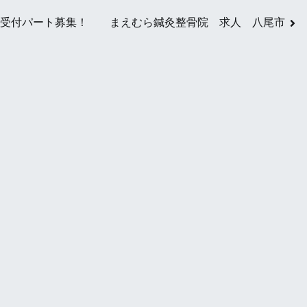
投
受付パート募集！ まえむら鍼灸整骨院 求人 八尾市
稿
ナ
ビ
ゲ
ー
シ