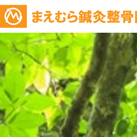
コ
ン
テ
ン
ツ
へ
ス
キ
ッ
プ